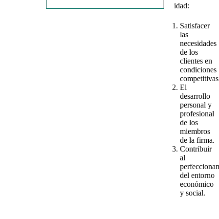
idad:
Satisfacer
las
necesidades
de los
clientes en
condiciones
competitivas
El
desarrollo
personal y
profesional
de los
miembros
de la firma.
Contribuir
al
perfecciona
del entorno
económico
y social.